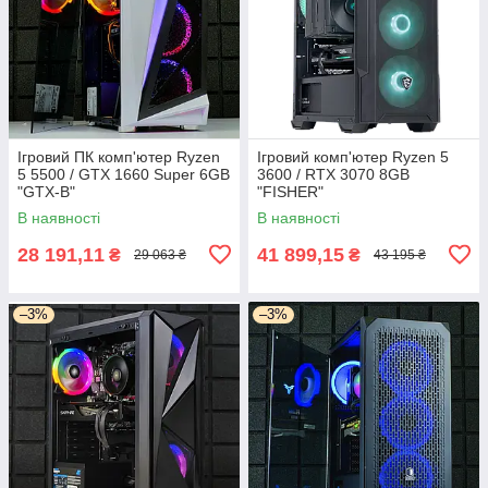
Ігровий ПК комп'ютер Ryzen
Ігровий комп'ютер Ryzen 5
5 5500 / GTX 1660 Super 6GB
3600 / RTX 3070 8GB
"GTX-B"
"FISHER"
В наявності
В наявності
28 191,11
41 899,15
₴
₴
29 063 ₴
43 195 ₴
–3%
–3%