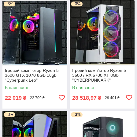
–3%
–3%
Ігровий комп'ютер Ryzen 5
Ігровий комп'ютер Ryzen 5
3600 GTX 1070 8GB 16gb
3600 / RX 5700 XT 8Gb
"Cyberpunk Leo"
"CYBERPUNK ARK"
В наявності
В наявності
22 019
28 518,97
₴
₴
22 700 ₴
29 401 ₴
–3%
–3%