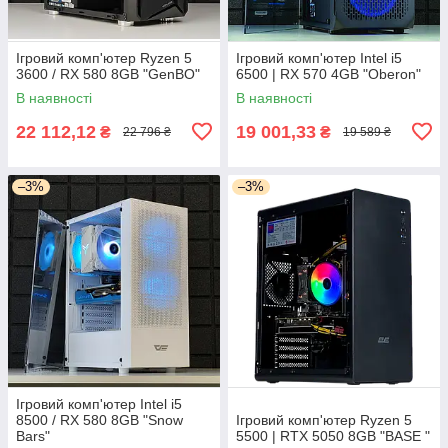
Ігровий комп'ютер Ryzen 5
Ігровий комп'ютер Intel i5
3600 / RX 580 8GB "GenBO"
6500 | RX 570 4GB "Oberon"
В наявності
В наявності
22 112,12
19 001,33
₴
₴
22 796 ₴
19 589 ₴
–3%
–3%
Ігровий комп'ютер Intel i5
8500 / RX 580 8GB "Snow
Ігровий комп'ютер Ryzen 5
Bars"
5500 | RTX 5050 8GB "BASE "