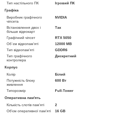
Тип настільного ПК
Ігровий ПК
Графіка
Виробник графічного
NVIDIA
чіпсета
Встановлення двох і
Так
більше відеокарт
Графічний чіпсет
RTX 5050
Об`єм відеопам'яті
12000 MB
Тип відеопам'яті
GDDR6
Тип графічного
Дискретний
контролера
Корпус
Колір
Білий
Потужність блоку
600 Вт
живлення
Типорозмір
Full-Tower
Оперативна пам'ять
Кількість слотів пам'яті
2
Об'єм оперативної пам'яті
16 GB