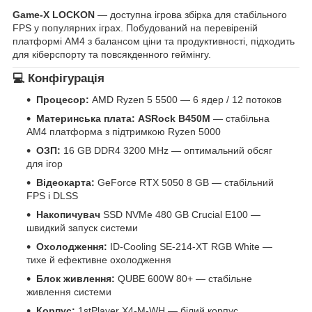
Game-X LOCKON
— доступна ігрова збірка для стабільного
FPS у популярних іграх. Побудований на перевіреній
платформі AM4 з балансом ціни та продуктивності, підходить
для кіберспорту та повсякденного геймінгу.
💻 Конфігурація
Процесор:
AMD Ryzen 5 5500 — 6 ядер / 12 потоков
Материнська плата:
ASRock B450M
— стабільна
AM4 платформа з підтримкою Ryzen 5000
ОЗП:
16 GB DDR4 3200 MHz — оптимальний обсяг
для ігор
Відеокарта:
GeForce RTX 5050 8 GB — стабільний
FPS і DLSS
Накопичувач
SSD NVMe 480 GB Crucial E100 —
швидкий запуск системи
Охолодження:
ID-Cooling SE-214-XT RGB White —
тихе й ефективне охолодження
Блок живлення:
QUBE 600W 80+ — стабільне
живлення системи
Корпус:
1stPlayer X4-M-WH — білий корпус