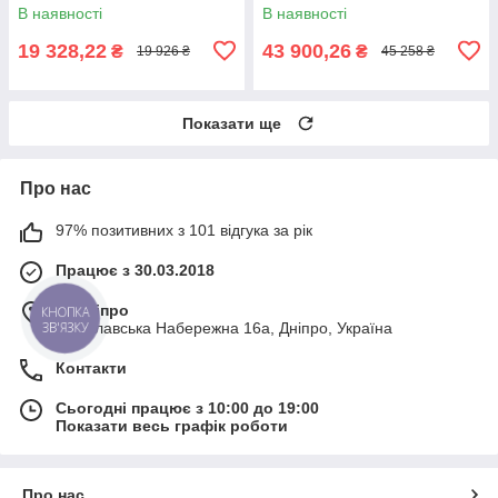
В наявності
В наявності
19 328,22
43 900,26
₴
₴
19 926 ₴
45 258 ₴
Показати ще
Про нас
97% позитивних з 101 відгука за рік
Працює з 30.03.2018
м. Дніпро
КНОПКА
Січеславська Набережна 16а, Дніпро, Україна
ЗВ'ЯЗКУ
Контакти
Сьогодні працює з 10:00 до 19:00
Показати весь графік роботи
Про нас