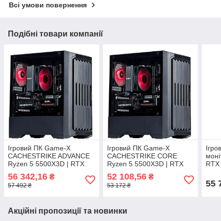
Всі умови повернення
Подібні товари компанії
Ігровий ПК Game-X
Ігровий ПК Game-X
Ігро
CACHESTRIKE ADVANCE
CACHESTRIKE CORE
моні
Ryzen 5 5500X3D | RTX
Ryzen 5 5500X3D | RTX
RTX
5060 | 16GB DDR4 | NVMe
5050 | 16GB DDR4 | NVMe
56 342,16
52 108,56
₴
₴
SSD
SSD
55 
57 492 ₴
53 172 ₴
Акційні пропозиції та новинки