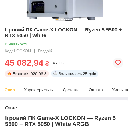
Ігровий ПК Game-X LOCKON — Ryzen 5 5500 +
RTX 5050 | White
В наявності
Код: LOCKON
Роздріб
45 082,94
₴
46 003 ₴
Економія
920.06 ₴
Залишилось
25 днів
Опис
Характеристики
Доставка
Оплата
Умови п
Опис
Ігровий ПК
Game-X LOCKON
— Ryzen 5
5500 + RTX 5050 | White ARGB