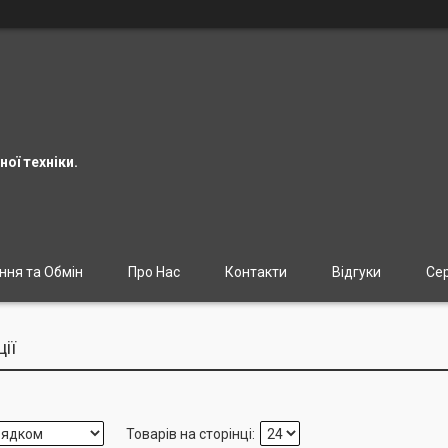
ої техніки.
ння та Обмін
Про Нас
Контакти
Відгуки
Сер
ії