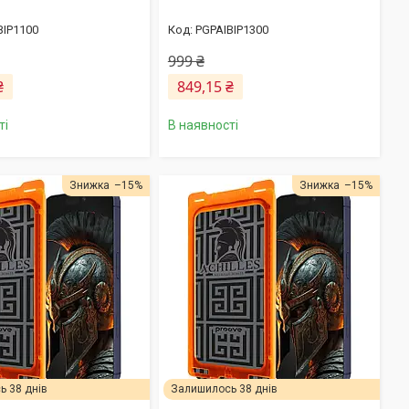
BIP1100
PGPAIBIP1300
999 ₴
₴
849,15 ₴
ті
В наявності
–15%
–15%
 38 днів
Залишилось 38 днів