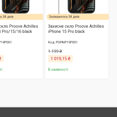
 38 днів
Залишилось 38 днів
скло Proove Achilles
Захисне скло Proove Achilles
4 Pro/15/16 black
iPhone 15 Pro black
P14P001
PGPAIP15P001
1 199 ₴
₴
1 019,15 ₴
ті
В наявності