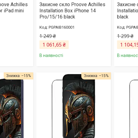
ove Achilles
Захисне скло Proove Achilles
Захисне 
or iPad mini
Installation Box iPhone 14
Installat
Pro/15/16 black
black
PGPAIB160001
PGPAI
1 249 ₴
1 299 ₴
1 061,65 ₴
1 104,1
В наявності
В наявнос
–15%
–15%