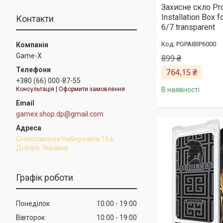
Захисне скло Pro
Installation Box f
Контакти
6/7 transparent
PGPAIBIP6000
Game-X
899 ₴
764,15 ₴
+380 (66) 000-87-55
Консультація | Оформити замовлення
В наявності
gamex.shop.dp@gmail.com
Січеславська Набережна 16а,
Дніпро, Україна
Графік роботи
Понеділок
10:00
19:00
Вівторок
10:00
19:00