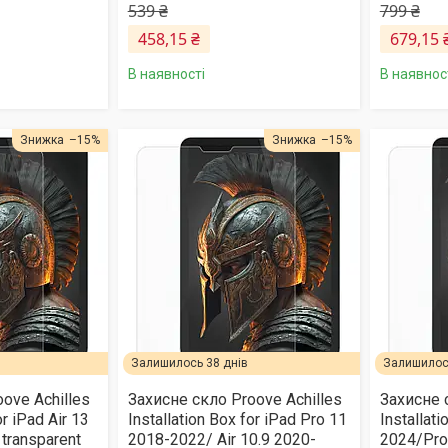
539 ₴
799 ₴
458,15 ₴
679,15 
В наявності
В наявнос
–15%
–15%
Залишилось 38 днів
Залишилось
ove Achilles
Захисне скло Proove Achilles
Захисне 
or iPad Air 13
Installation Box for iPad Pro 11
Installat
transparent
2018-2022/ Air 10.9 2020-
2024/Pro