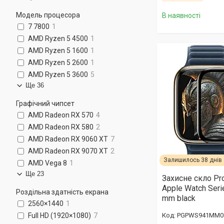
Модель процесора
В наявності
7 7800
1
AMD Ryzen 5 4500
1
AMD Ryzen 5 1600
1
AMD Ryzen 5 2600
1
AMD Ryzen 5 3600
5
Ще 36
Графічний чипсет
AMD Radeon RX 570
4
AMD Radeon RX 580
2
AMD Radeon RX 9060 XT
7
AMD Radeon RX 9070 XT
2
Залишилось 38 днів
AMD Vega 8
1
Ще 23
Захисне скло Pro
Apple Watch Seri
Роздільна здатність екрана
mm black
2560×1440
1
PGPWS941MM0
Full HD (1920×1080)
7