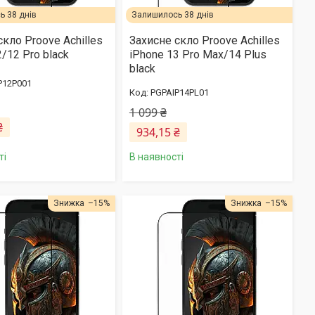
 38 днів
Залишилось 38 днів
скло Proove Achilles
Захисне скло Proove Achilles
/12 Pro black
iPhone 13 Pro Max/14 Plus
black
P12P001
PGPAIP14PL01
1 099 ₴
₴
934,15 ₴
ті
В наявності
–15%
–15%