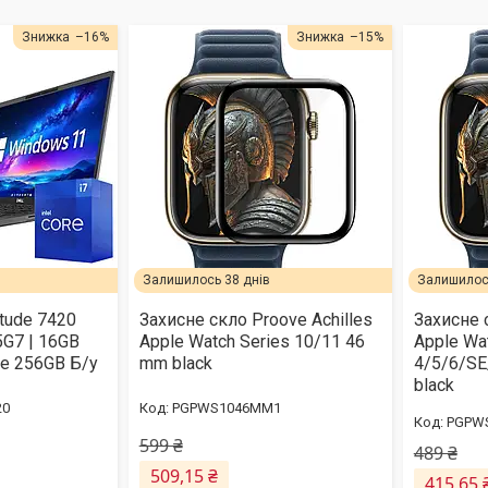
–16%
–15%
Залишилось 38 днів
Залишилось
itude 7420
Захисне скло Proove Achilles
Захисне 
5G7 | 16GB
Apple Watch Series 10/11 46
Apple Wa
e 256GB Б/у
mm black
4/5/6/S
black
20
PGPWS1046MM1
PGPW
599 ₴
489 ₴
509,15 ₴
415,65 