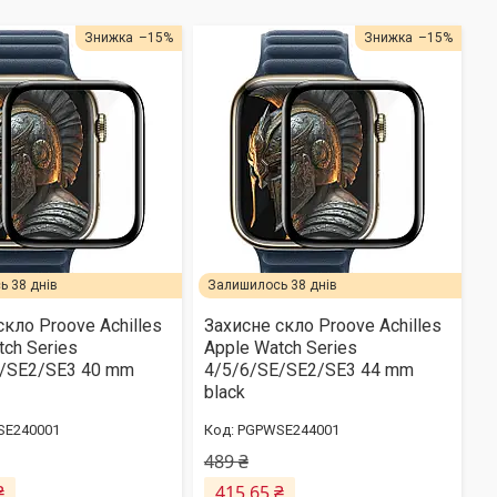
–15%
–15%
 38 днів
Залишилось 38 днів
скло Proove Achilles
Захисне скло Proove Achilles
tch Series
Apple Watch Series
E/SE2/SE3 40 mm
4/5/6/SE/SE2/SE3 44 mm
black
SE240001
PGPWSE244001
489 ₴
₴
415,65 ₴