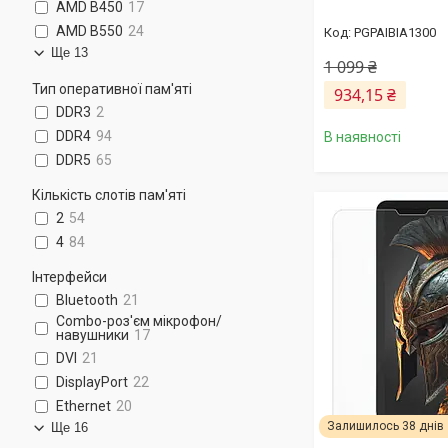
AMD B450
17
AMD B550
24
PGPAIBIA1300
Ще 13
1 099 ₴
Тип оперативної пам'яті
934,15 ₴
DDR3
2
DDR4
94
В наявності
DDR5
65
Кількість слотів пам'яті
2
54
4
84
Інтерфейси
Bluetooth
21
Combo-роз'єм мікрофон/
навушники
17
DVI
21
DisplayPort
22
Ethernet
20
Залишилось 38 днів
Ще 16