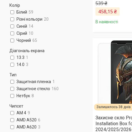
539 ₴
Колір
458,15 ₴
Білий
59
Різні кольори
20
В наявності
Синій
14
Сірий
10
Чорний
65
Діагональ екрана
13.3
1
14.0
3
Тип
Защитная пленка
1
Защитное стекло
160
Нетбук
8
Чипсет
Залишилось 38 днів
AM 4
9
Захисне скло Pro
AMD A520
6
Installation Box f
AMD A620
3
2024/2025/2026 