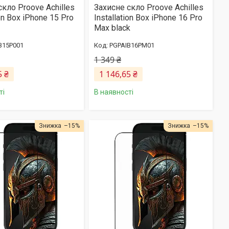
скло Proove Achilles
Захисне скло Proove Achilles
ion Box iPhone 15 Pro
Installation Box iPhone 16 Pro
Max black
B15P001
PGPAIB16PM01
1 349 ₴
5 ₴
1 146,65 ₴
ті
В наявності
–15%
–15%