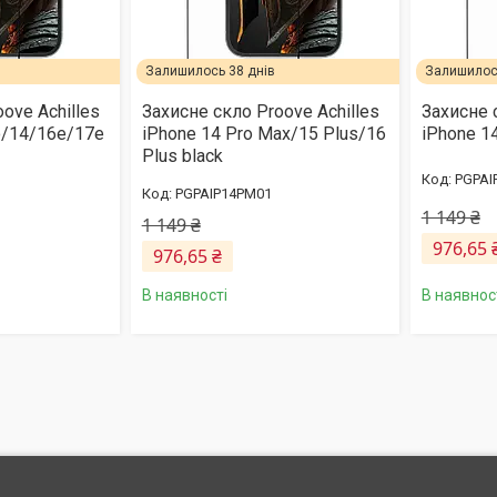
Залишилось 38 днів
Залишилось
ove Achilles
Захисне скло Proove Achilles
Захисне 
o/14/16e/17e
iPhone 14 Pro Max/15 Plus/16
iPhone 1
Plus black
PGPAI
PGPAIP14PM01
1 149 ₴
1 149 ₴
976,65 
976,65 ₴
В наявнос
В наявності