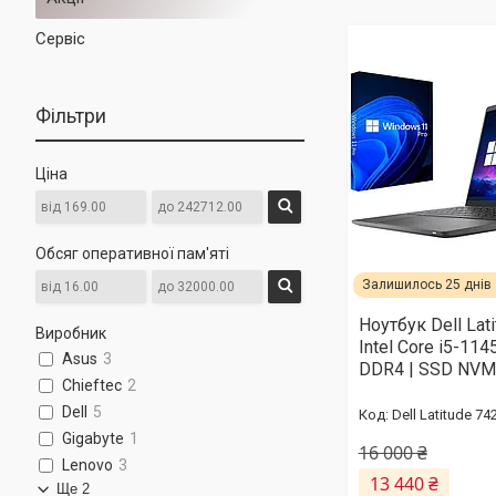
Сервіс
Фільтри
Ціна
Обсяг оперативної пам'яті
Залишилось 25 днів
Ноутбук Dell Lat
Виробник
Intel Core i5-114
Asus
3
DDR4 | SSD NVM
Chieftec
2
Dell
5
Dell Latitude 74
Gigabyte
1
16 000 ₴
Lenovo
3
13 440 ₴
Ще 2