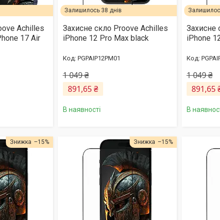
Залишилось 38 днів
Залишилось
ove Achilles
Захисне скло Proove Achilles
Захисне 
Phone 17 Air
iPhone 12 Pro Max black
iPhone 12
PGPAIP12PM01
PGPAI
1 049 ₴
1 049 ₴
891,65 ₴
891,65 
В наявності
В наявнос
–15%
–15%