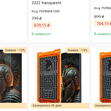
2022 transparent
PGPAI
PGPAIBIA1090
899 ₴
799 ₴
764,15 
679,15 ₴
В наявнос
В наявності
–15%
–15%
Залишилось 38 днів
Залишилось