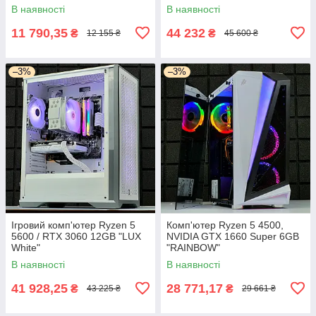
В наявності
В наявності
11 790,35
44 232
₴
₴
12 155 ₴
45 600 ₴
–3%
–3%
Ігровий комп'ютер Ryzen 5
Комп'ютер Ryzen 5 4500,
5600 / RTX 3060 12GB "LUX
NVIDIA GTX 1660 Super 6GB
White"
"RAINBOW"
В наявності
В наявності
41 928,25
28 771,17
₴
₴
43 225 ₴
29 661 ₴