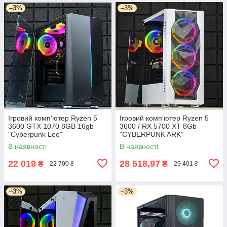
–3%
–3%
Ігровий комп'ютер Ryzen 5
Ігровий комп'ютер Ryzen 5
3600 GTX 1070 8GB 16gb
3600 / RX 5700 XT 8Gb
"Cyberpunk Leo"
"CYBERPUNK ARK"
В наявності
В наявності
22 019
28 518,97
₴
₴
22 700 ₴
29 401 ₴
–3%
–3%