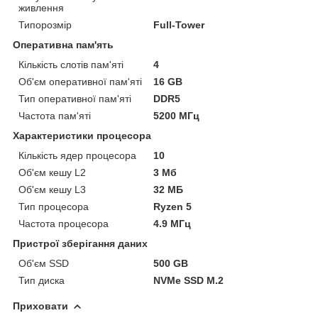
живлення
Типорозмір
Full-Tower
Оперативна пам'ять
Кількість слотів пам'яті
4
Об'єм оперативної пам'яті
16 GB
Тип оперативної пам'яті
DDR5
Частота пам'яті
5200 МГц
Характеристики процесора
Кількість ядер процесора
10
Об'єм кешу L2
3 Мб
Об'єм кешу L3
32 МБ
Тип процесора
Ryzen 5
Частота процесора
4.9 МГц
Пристрої зберігання даних
Об'єм SSD
500 GB
Тип диска
NVMe SSD M.2
Приховати