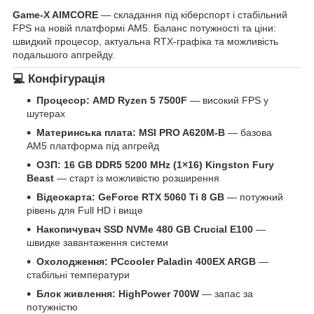
Game-X AIMCORE
— складання під кіберспорт і стабільний
FPS на новій платформі AM5. Баланс потужності та ціни:
швидкий процесор, актуальна RTX-графіка та можливість
подальшого апгрейду.
💻 Конфігурація
Процесор:
AMD Ryzen 5 7500F
— високий FPS у
шутерах
Материнська плата:
MSI PRO A620M-B
— базова
AM5 платформа під апгрейд
ОЗП:
16 GB DDR5 5200 MHz (1×16) Kingston Fury
Beast
— старт із можливістю розширення
Відеокарта:
GeForce RTX 5060 Ti 8 GB
— потужний
рівень для Full HD і вище
Накопичувач
SSD NVMe 480 GB Crucial E100
—
швидке завантаження системи
Охолодження:
PCcooler Paladin 400EX ARGB
—
стабільні температури
Блок живлення:
HighPower 700W
— запас за
потужністю