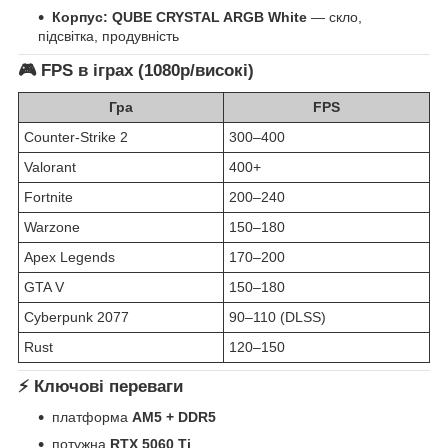
Корпус:
QUBE CRYSTAL ARGB White
— скло,
підсвітка, продувність
🎮 FPS в іграх (1080p/високі)
Гра
FPS
Counter-Strike 2
300–400
Valorant
400+
Fortnite
200–240
Warzone
150–180
Apex Legends
170–200
GTA V
150–180
Cyberpunk 2077
90–110 (DLSS)
Rust
120–150
⚡ Ключові переваги
платформа
AM5 + DDR5
потужна
RTX 5060 Ti