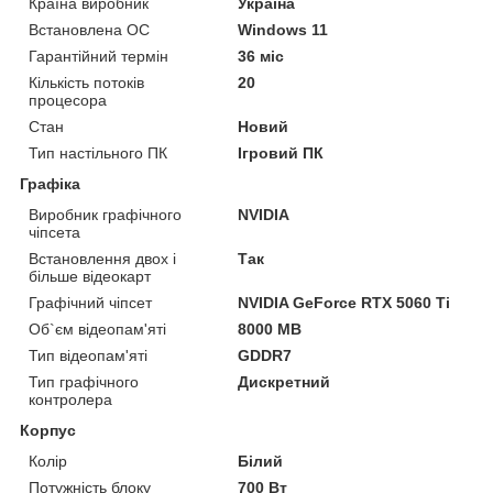
Країна виробник
Україна
Встановлена ОС
Windows 11
Гарантійний термін
36 міс
Кількість потоків
20
процесора
Стан
Новий
Тип настільного ПК
Ігровий ПК
Графіка
Виробник графічного
NVIDIA
чіпсета
Встановлення двох і
Так
більше відеокарт
Графічний чіпсет
NVIDIA GeForce RTX 5060 Ti
Об`єм відеопам'яті
8000 MB
Тип відеопам'яті
GDDR7
Тип графічного
Дискретний
контролера
Корпус
Колір
Білий
Потужність блоку
700 Вт