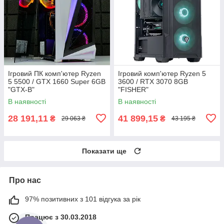
Ігровий ПК комп'ютер Ryzen
Ігровий комп'ютер Ryzen 5
5 5500 / GTX 1660 Super 6GB
3600 / RTX 3070 8GB
"GTX-B"
"FISHER"
В наявності
В наявності
28 191,11
41 899,15
₴
₴
29 063 ₴
43 195 ₴
Показати ще
Про нас
97% позитивних з 101 відгука за рік
Працює з 30.03.2018