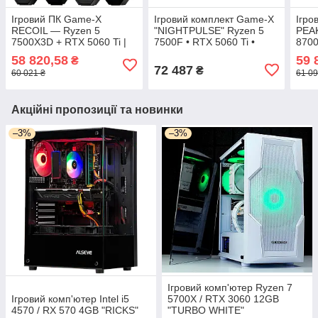
Ігровий ПК Game-X
Ігровий комплект Game-X
Ігро
RECOIL — Ryzen 5
"NIGHTPULSE" Ryzen 5
PEA
7500X3D + RTX 5060 Ti |
7500F • RTX 5060 Ti •
8700
X3D FPS
200Hz MSI • Повний
DDR
58 820,58
59 
₴
Gaming Set
72 487
₴
60 021 ₴
61 09
Акційні пропозиції та новинки
–3%
–3%
Ігровий комп'ютер Ryzen 7
Ігровий комп'ютер Intel i5
5700X / RTX 3060 12GB
4570 / RX 570 4GB "RICKS"
"TURBO WHITE"