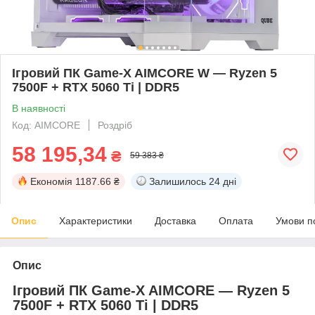
Ігровий ПК Game-X AIMCORE W — Ryzen 5
7500F + RTX 5060 Ti | DDR5
В наявності
Код: AIMCORE
Роздріб
58 195,34
₴
59 383 ₴
Економія
1187.66 ₴
Залишилось
24 дні
Опис
Характеристики
Доставка
Оплата
Умови п
Опис
Ігровий ПК
Game-X AIMCORE
— Ryzen 5
7500F + RTX 5060 Ti | DDR5