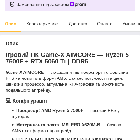
Замовлення під захистом
Опис
Характеристики
Доставка
Оплата
Умови п
Опис
Ігровий ПК
Game-X AIMCORE
— Ryzen 5
7500F + RTX 5060 Ti | DDR5
Game-X AIMCORE
— складання під кіберспорт і стабільний
FPS на новій платформі AM5. Баланс потужності та ціни:
швидкий процесор, актуальна RTX-графіка та можливість
подальшого апгрейду.
💻 Конфігурація
Процесор:
AMD Ryzen 5 7500F
— високий FPS у
шутерах
Материнська плата:
MSI PRO A620M-B
— базова
AM5 платформа під апгрейд
ОЗП:
16 GB DDR5 5200 MHz (1×16) Kingston Fury