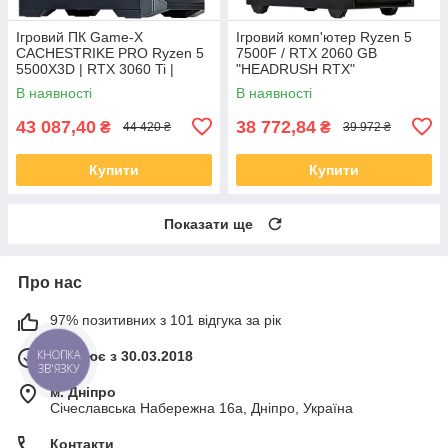
Ігровий ПК Game-X
Ігровий комп'ютер Ryzen 5
CACHESTRIKE PRO Ryzen 5
7500F / RTX 2060 GB
5500X3D | RTX 3060 Ti |
"HEADRUSH RTX"
16GB DDR4 | NVMe SSD
В наявності
В наявності
43 087,40
38 772,84
₴
₴
44 420 ₴
39 972 ₴
Купити
Купити
Показати ще
Про нас
97% позитивних з 101 відгука за рік
Працює з 30.03.2018
КНОПКА
ЗВ'ЯЗКУ
м. Дніпро
Січеславська Набережна 16а, Дніпро, Україна
Контакти