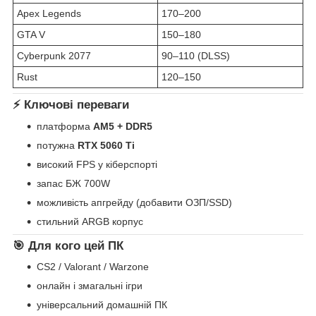
Apex Legends
170–200
GTA V
150–180
Cyberpunk 2077
90–110 (DLSS)
Rust
120–150
⚡ Ключові переваги
платформа
AM5 + DDR5
потужна
RTX 5060 Ti
високий FPS у кіберспорті
запас БЖ 700W
можливість апгрейду (добавити ОЗП/SSD)
стильний ARGB корпус
🎯 Для кого цей ПК
CS2 / Valorant / Warzone
онлайн і змагальні ігри
універсальний домашній ПК