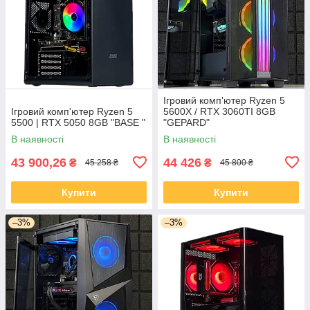
Ігровий комп'ютер Ryzen 5
Ігровий комп'ютер Ryzen 5
5600X / RTX 3060TI 8GB
5500 | RTX 5050 8GB "BASE "
"GEPARD"
В наявності
В наявності
43 900,26
44 426
₴
₴
45 258 ₴
45 800 ₴
Купити
Купити
–3%
–3%