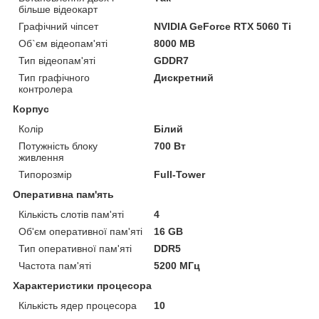
більше відеокарт
Графічний чіпсет
NVIDIA GeForce RTX 5060 Ti
Об`єм відеопам'яті
8000 MB
Тип відеопам'яті
GDDR7
Тип графічного
Дискретний
контролера
Корпус
Колір
Білий
Потужність блоку
700 Вт
живлення
Типорозмір
Full-Tower
Оперативна пам'ять
Кількість слотів пам'яті
4
Об'єм оперативної пам'яті
16 GB
Тип оперативної пам'яті
DDR5
Частота пам'яті
5200 МГц
Характеристики процесора
Кількість ядер процесора
10