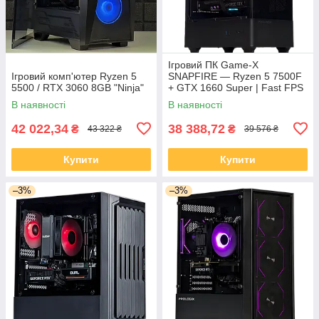
Ігровий ПК Game-X
Ігровий комп'ютер Ryzen 5
SNAPFIRE — Ryzen 5 7500F
5500 / RTX 3060 8GB "Ninja"
+ GTX 1660 Super | Fast FPS
Build
В наявності
В наявності
42 022,34
38 388,72
₴
₴
43 322 ₴
39 576 ₴
Купити
Купити
–3%
–3%