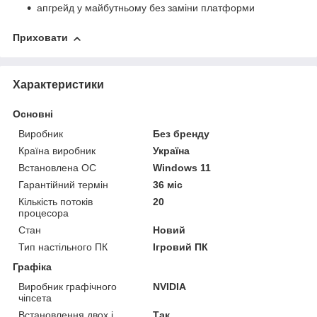
апгрейд у майбутньому без заміни платформи
Приховати
Характеристики
Основні
Виробник
Без бренду
Країна виробник
Україна
Встановлена ОС
Windows 11
Гарантійний термін
36 міс
Кількість потоків
20
процесора
Стан
Новий
Тип настільного ПК
Ігровий ПК
Графіка
Виробник графічного
NVIDIA
чіпсета
Встановлення двох і
Так