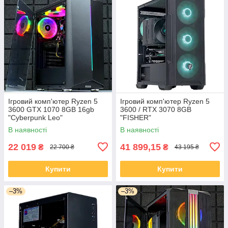
Ігровий комп'ютер Ryzen 5
Ігровий комп'ютер Ryzen 5
3600 GTX 1070 8GB 16gb
3600 / RTX 3070 8GB
"Cyberpunk Leo"
"FISHER"
В наявності
В наявності
22 019
41 899,15
₴
₴
22 700 ₴
43 195 ₴
Купити
Купити
–3%
–3%