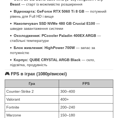
Beast
— старт із можливістю розширення
Відеокарта:
GeForce RTX 5060 Ti 8 GB
— потужний
рівень для Full HD і вище
Накопичувач
SSD NVMe 480 GB Crucial E100
—
швидке завантаження системи
Охолодження:
PCcooler Paladin 400EX ARGB
—
стабільні температури
Блок живлення:
HighPower 700W
— запас за
потужністю
Корпус:
QUBE CRYSTAL ARGB Black
— скло,
підсвітка, продувність
🎮 FPS в іграх (1080p/високі)
Гра
FPS
Counter-Strike 2
300–400
Valorant
400+
Fortnite
200–240
Warzone
150–180