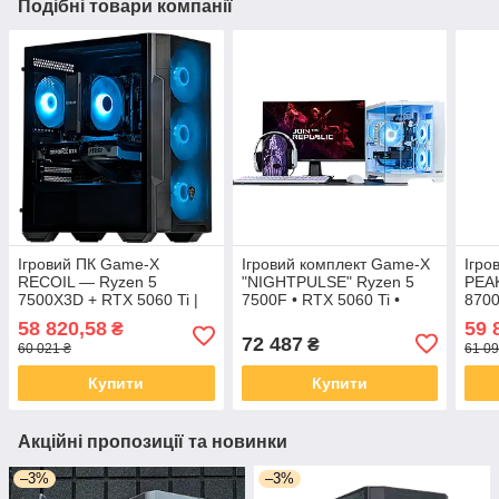
Подібні товари компанії
Ігровий ПК Game-X
Ігровий комплект Game-X
Ігро
RECOIL — Ryzen 5
"NIGHTPULSE" Ryzen 5
PEA
7500X3D + RTX 5060 Ti |
7500F • RTX 5060 Ti •
8700
X3D FPS
200Hz MSI • Повний
DDR
58 820,58
59 
₴
Gaming Set
72 487
₴
60 021 ₴
61 09
Купити
Купити
Акційні пропозиції та новинки
–3%
–3%