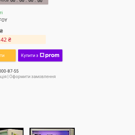
лось
0
0
0
0
0
0
0
0
ті
FOY
 ₴
,42 ₴
ти
Купити з
 000-87-55
ція | Оформити замовлення