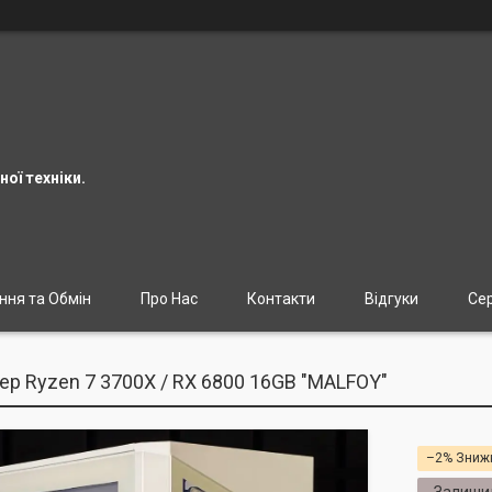
ої техніки.
ння та Обмін
Про Нас
Контакти
Відгуки
Сер
ер Ryzen 7 3700X / RX 6800 16GB "MALFOY"
–2%