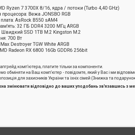
D Ryzen 7 3700X 8/16, ядра / потоки (Turbo 4,40 GHz)
 процесора: Вежа JONSBO RGB
плата: AsRock B550 sAM4
ам'ять: 32 ГБ DDR4 3200 МГц ARGB
 Швидкий SSD 1TB M.2 Kingston M.2
я: 700 Вт
Max Destroyer TGW White ARGB
AMD Radeon RX 6800 16Gb GDDR6 256bit
пгрейд комп'ютера, платите тільки за компоненти.
емо обміняти на Ваш комп'ютер - повідомте, який у Вас і ми відпові
позиція для захисників України та їхніх сімей (Знижка та подарунок
а змінювати відповідно до ваших уподобань зв'язавшись з ме