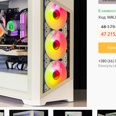
Залиши
В наявнос
Код:
MAL
48 179
47 215
Купи
+380 (66)
Консульта