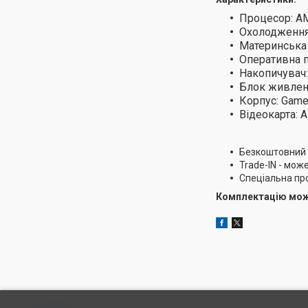
Процесор: AM
Охолодження
Материнська 
Оперативна п
Накопичувач:
Блок живленн
Корпус: Game
Відеокарта: 
Безкоштовний а
Trade-IN - мож
Спеціальна про
Комплектацію можн