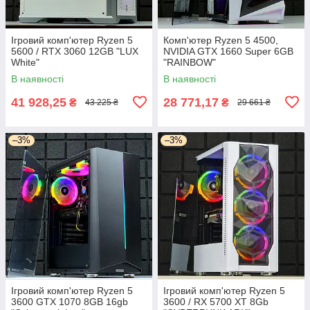
Ігровий комп'ютер Ryzen 5
Комп'ютер Ryzen 5 4500,
5600 / RTX 3060 12GB "LUX
NVIDIA GTX 1660 Super 6GB
White"
"RAINBOW"
В наявності
В наявності
41 928,25
28 771,17
₴
₴
43 225 ₴
29 661 ₴
–3%
–3%
Ігровий комп'ютер Ryzen 5
Ігровий комп'ютер Ryzen 5
3600 GTX 1070 8GB 16gb
3600 / RX 5700 XT 8Gb