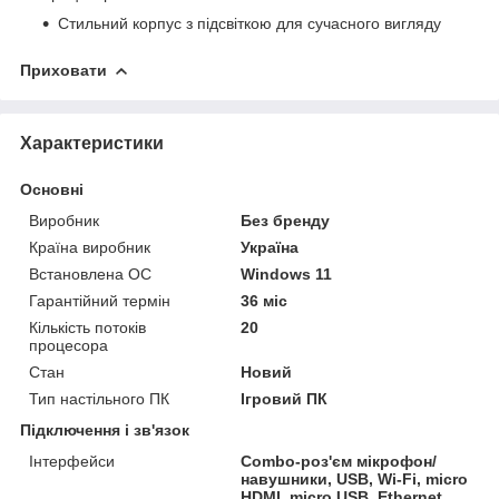
Стильний корпус з підсвіткою для сучасного вигляду
Приховати
Характеристики
Основні
Виробник
Без бренду
Країна виробник
Україна
Встановлена ОС
Windows 11
Гарантійний термін
36 міс
Кількість потоків
20
процесора
Стан
Новий
Тип настільного ПК
Ігровий ПК
Підключення і зв'язок
Інтерфейси
Combo-роз'єм мікрофон/
навушники, USB, Wi-Fi, micro
HDMI, micro USB, Ethernet,