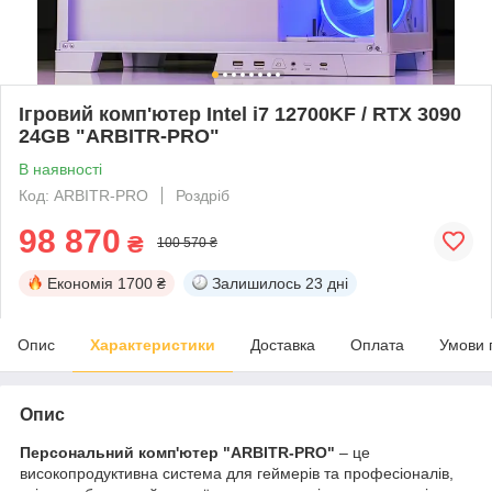
Ігровий комп'ютер Intel i7 12700KF / RTX 3090
24GB "ARBITR-PRO"
В наявності
Код: ARBITR-PRO
Роздріб
98 870
₴
100 570 ₴
Економія
1700 ₴
Залишилось
23 дні
Опис
Характеристики
Доставка
Оплата
Умови 
Опис
Персональний комп'ютер "ARBITR-PRO"
– це
високопродуктивна система для геймерів та професіоналів,