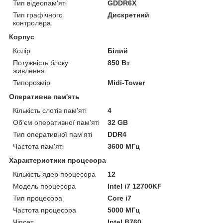
Тип відеопам'яті
GDDR6X
Тип графічного
Дискретний
контролера
Корпус
Колір
Білий
Потужність блоку
850 Вт
живлення
Типорозмір
Midi-Tower
Оперативна пам'ять
Кількість слотів пам'яті
4
Об'єм оперативної пам'яті
32 GB
Тип оперативної пам'яті
DDR4
Частота пам'яті
3600 МГц
Характеристики процесора
Кількість ядер процесора
12
Модель процесора
Intel i7 12700KF
Тип процесора
Core i7
Частота процесора
5000 МГц
Чіпсет
Intel B760