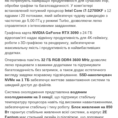
які потребують найкращої продуктивності для сучасних ігор,
обробки графіки та багатозадачності. У комп'ютері
встановлений потужний процесор
Intel Core i7-12700KF
з 12
ядрами і 20 потоками, який забезпечує чудову швидкодію з
частотою до 5,00 ГГц у режимі Turbo, дозволяючи легко
справлятися з інтенсивними завданнями.
Графічна карта
NVIDIA GeForce RTX 3090
з 24 ГБ
відеопам'яті надає відмінну продуктивність для 4K-геймінгу,
роботи з 3D-графікою та рендерингу, забезпечуючи
максимальну якість і продуктивність в найвибагливіших
додатках.
Оперативна пам'ять
32 ГБ RGB DDR4 3600 MHz
дозволяє
легко працювати з важкими додатками та підтримувати
багатозадачність без затримок, а також додає естетичного
вигляду завдяки яскравому підсвічуванню.
SSD-накопичувач
NVMe на 1 ТБ
забезпечує миттєве завантаження системи та
швидкий доступ до файлів.
Система охолодження представлена
водяним
охолодженням на 3 секції
, що підтримує стабільну
температуру процесора навіть під високими навантаженнями,
забезпечуючи стабільну і тиху роботу.
Блок живлення на 850
Вт
гарантує стабільне живлення всієї системи, а корпус
2E
Fantom
має стильний дизайн із підсвіткою, що доповнює