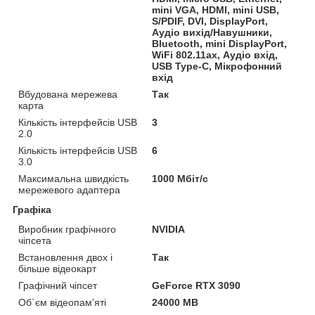
mini VGA, HDMI, mini USB,
S/PDIF, DVI, DisplayPort,
Аудіо вихід/Навушники,
Bluetooth, mini DisplayPort,
WiFi 802.11ax, Аудіо вхід,
USB Type-C, Мікрофонний
вхід
Вбудована мережева
Так
карта
Кількість інтерфейсів USB
3
2.0
Кількість інтерфейсів USB
6
3.0
Максимальна швидкість
1000 Мбіт/с
мережевого адаптера
Графіка
Виробник графічного
NVIDIA
чіпсета
Встановлення двох і
Так
більше відеокарт
Графічний чіпсет
GeForce RTX 3090
Об`єм відеопам'яті
24000 MB