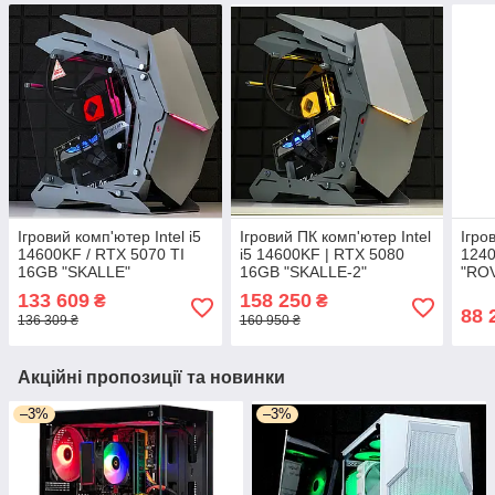
Ігровий комп'ютер Intel i5
Ігровий ПК комп'ютер Intel
Ігро
14600KF / RTX 5070 TI
i5 14600KF | RTX 5080
1240
16GB "SKALLE"
16GB "SKALLE-2"
"RO
133 609
158 250
₴
₴
88 
136 309 ₴
160 950 ₴
Акційні пропозиції та новинки
–3%
–3%