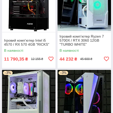
Ігровий комп'ютер Ryzen 7
Ігровий комп'ютер Intel i5
5700X / RTX 3060 12GB
4570 / RX 570 4GB "RICKS"
"TURBO WHITE"
В наявності
В наявності
11 790,35
44 232
₴
₴
12 155 ₴
45 600 ₴
–3%
–3%