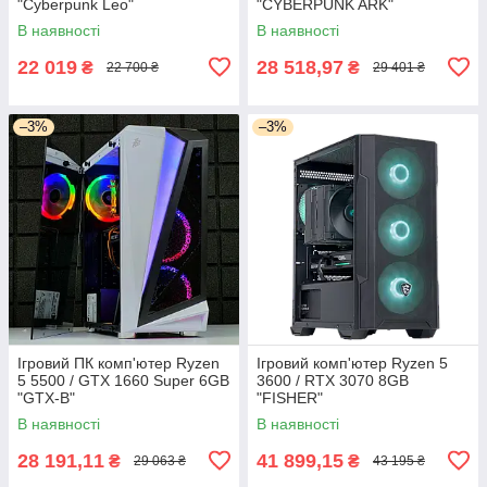
"Cyberpunk Leo"
"CYBERPUNK ARK"
В наявності
В наявності
22 019
28 518,97
₴
₴
22 700 ₴
29 401 ₴
–3%
–3%
Ігровий ПК комп'ютер Ryzen
Ігровий комп'ютер Ryzen 5
5 5500 / GTX 1660 Super 6GB
3600 / RTX 3070 8GB
"GTX-B"
"FISHER"
В наявності
В наявності
28 191,11
41 899,15
₴
₴
29 063 ₴
43 195 ₴