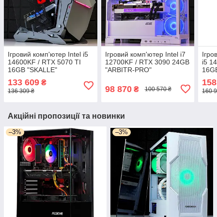
Ігровий комп'ютер Intel i5
Ігровий комп'ютер Intel i7
Ігро
14600KF / RTX 5070 TI
12700KF / RTX 3090 24GB
i5 1
16GB "SKALLE"
"ARBITR-PRO"
16GB
133 609
158
₴
98 870
₴
100 570 ₴
136 309 ₴
160 9
Акційні пропозиції та новинки
–3%
–3%