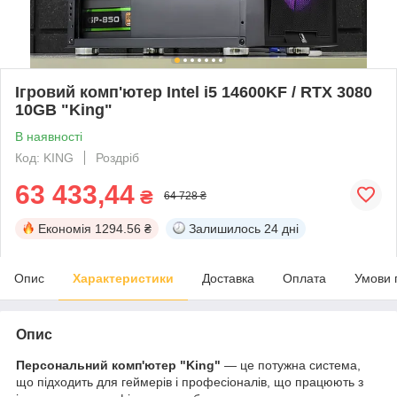
Ігровий комп'ютер Intel i5 14600KF / RTX 3080
10GB "King"
В наявності
Код: KING
Роздріб
63 433,44
₴
64 728 ₴
Економія
1294.56 ₴
Залишилось
24 дні
Опис
Характеристики
Доставка
Оплата
Умови 
Опис
Персональний комп'ютер "King"
— це потужна система,
що підходить для геймерів і професіоналів, що працюють з