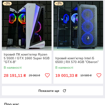
–3%
–3%
Ігровий ПК комп'ютер Ryzen
5 5500 / GTX 1660 Super 6GB
Ігровий комп'ютер Intel i5
"GTX-B"
6500 | RX 570 4GB "Oberon"
В наявності
В наявності
28 191,11
19 001,33
₴
₴
29 063 ₴
19 589 ₴
Показати ще
Про нас