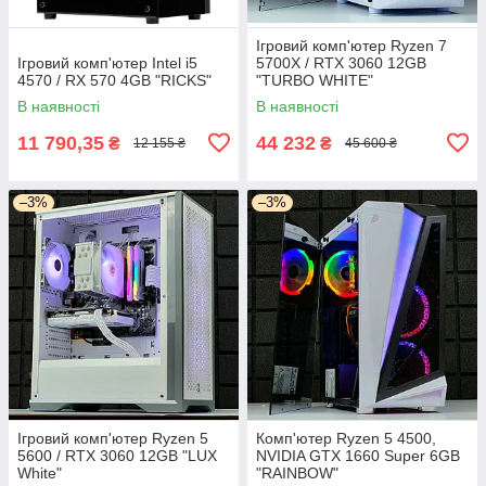
Ігровий комп'ютер Ryzen 7
Ігровий комп'ютер Intel i5
5700X / RTX 3060 12GB
4570 / RX 570 4GB "RICKS"
"TURBO WHITE"
В наявності
В наявності
11 790,35
44 232
₴
₴
12 155 ₴
45 600 ₴
–3%
–3%
Ігровий комп'ютер Ryzen 5
Комп'ютер Ryzen 5 4500,
5600 / RTX 3060 12GB "LUX
NVIDIA GTX 1660 Super 6GB
White"
"RAINBOW"