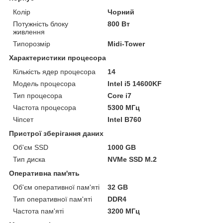
Колір
Чорний
Потужність блоку
800 Вт
живлення
Типорозмір
Midi-Tower
Характеристики процесора
Кількість ядер процесора
14
Модель процесора
Intel i5 14600KF
Тип процесора
Core i7
Частота процесора
5300 МГц
Чіпсет
Intel B760
Пристрої зберігання даних
Об'єм SSD
1000 GB
Тип диска
NVMe SSD M.2
Оперативна пам'ять
Об'єм оперативної пам'яті
32 GB
Тип оперативної пам'яті
DDR4
Частота пам'яті
3200 МГц