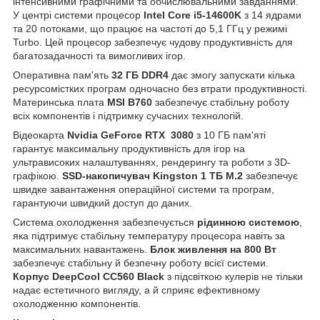
інтенсивними графічними та обчислювальними завданнями.
У центрі системи процесор
Intel Core i5-14600K
з 14 ядрами
та 20 потоками, що працює на частоті до 5,1 ГГц у режимі
Turbo. Цей процесор забезпечує чудову продуктивність для
багатозадачності та вимогливих ігор.
Оперативна пам'ять
32 ГБ DDR4
дає змогу запускати кілька
ресурсомістких програм одночасно без втрати продуктивності.
Материнська плата
MSI B760
забезпечує стабільну роботу
всіх компонентів і підтримку сучасних технологій.
Відеокарта
Nvidia GeForce RTX 3080
з 10 ГБ пам'яті
гарантує максимальну продуктивність для ігор на
ультрависоких налаштуваннях, рендерингу та роботи з 3D-
графікою.
SSD-накопичувач Kingston 1 ТБ M.2
забезпечує
швидке завантаження операційної системи та програм,
гарантуючи швидкий доступ до даних.
Система охолодження забезпечується
рідинною системою
,
яка підтримує стабільну температуру процесора навіть за
максимальних навантажень.
Блок живлення на 800 Вт
забезпечує стабільну й безпечну роботу всієї системи.
Корпус DeepCool CC560 Black
з підсвіткою кулерів не тільки
надає естетичного вигляду, а й сприяє ефективному
охолодженню компонентів.