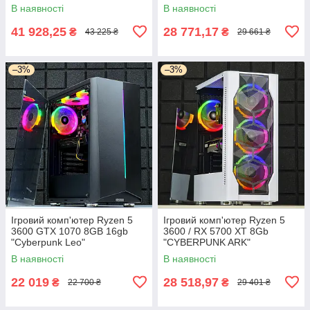
В наявності
В наявності
41 928,25
28 771,17
₴
₴
43 225 ₴
29 661 ₴
–3%
–3%
Ігровий комп'ютер Ryzen 5
Ігровий комп'ютер Ryzen 5
3600 GTX 1070 8GB 16gb
3600 / RX 5700 XT 8Gb
"Cyberpunk Leo"
"CYBERPUNK ARK"
В наявності
В наявності
22 019
28 518,97
₴
₴
22 700 ₴
29 401 ₴