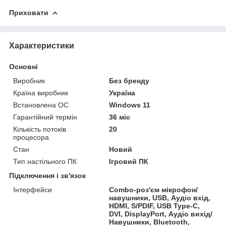
Приховати
Характеристики
Основні
Виробник
Без бренду
Країна виробник
Україна
Встановлена ОС
Windows 11
Гарантійний термін
36 міс
Кількість потоків
20
процесора
Стан
Новий
Тип настільного ПК
Ігровий ПК
Підключення і зв'язок
Інтерфейси
Combo-роз'єм мікрофон/
навушники, USB, Аудіо вхід,
HDMI, S/PDIF, USB Type-C,
DVI, DisplayPort, Аудіо вихід/
Навушники, Bluetooth,