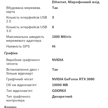
Ethernet, Мікрофонний вхід
Вбудована мережева
Так
карта
Кількість інтерфейсів USB
3
2.0
Кількість інтерфейсів USB
6
3.0
Максимальна швидкість
1000 Мбіт/с
мережевого адаптера
Наявність GPS
Ні
Графіка
Виробник графічного
NVIDIA
чіпсета
Встановлення двох і
Так
більше відеокарт
Графічний чіпсет
NVIDIA GeForce RTX 3080
Об`єм відеопам'яті
10000 MB
Тип відеопам'яті
GDDR6X
Тип графічного
Дискретний
контролера
Корпус