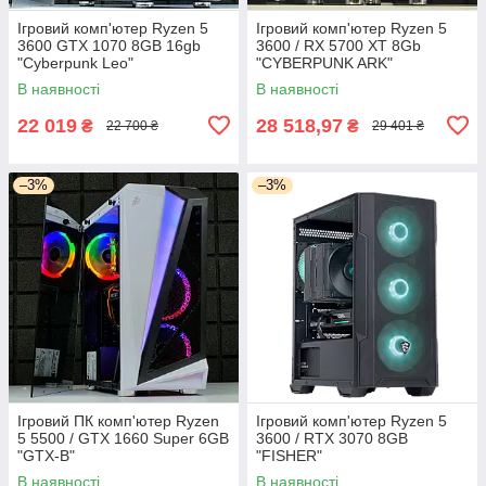
Ігровий комп'ютер Ryzen 5
Ігровий комп'ютер Ryzen 5
3600 GTX 1070 8GB 16gb
3600 / RX 5700 XT 8Gb
"Cyberpunk Leo"
"CYBERPUNK ARK"
В наявності
В наявності
22 019
28 518,97
₴
₴
22 700 ₴
29 401 ₴
–3%
–3%
Ігровий ПК комп'ютер Ryzen
Ігровий комп'ютер Ryzen 5
5 5500 / GTX 1660 Super 6GB
3600 / RTX 3070 8GB
"GTX-B"
"FISHER"
В наявності
В наявності