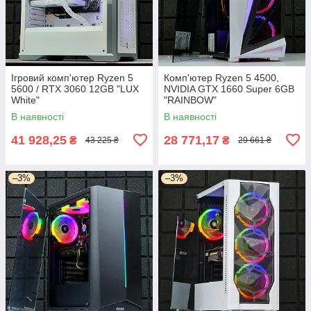
Ігровий комп'ютер Ryzen 5
Комп'ютер Ryzen 5 4500,
5600 / RTX 3060 12GB "LUX
NVIDIA GTX 1660 Super 6GB
White"
"RAINBOW"
В наявності
В наявності
41 928,25
28 771,17
₴
₴
43 225 ₴
29 661 ₴
–3%
–3%