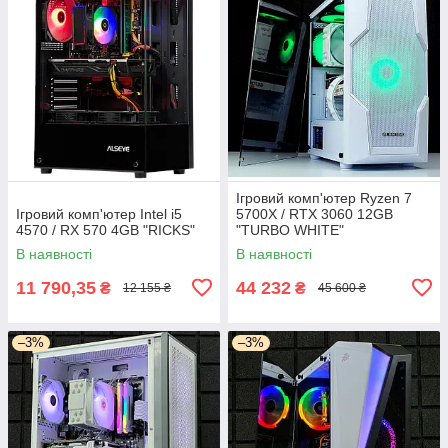
Ігровий комп'ютер Ryzen 7
Ігровий комп'ютер Intel i5
5700X / RTX 3060 12GB
4570 / RX 570 4GB "RICKS"
"TURBO WHITE"
В наявності
В наявності
11 790,35
44 232
₴
₴
12 155 ₴
45 600 ₴
–3%
–3%