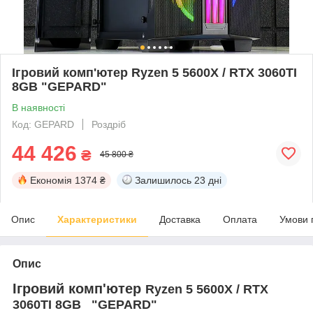
Ігровий комп'ютер Ryzen 5 5600X / RTX 3060TI
8GB "GEPARD"
В наявності
Код: GEPARD
Роздріб
44 426
₴
45 800 ₴
Економія
1374 ₴
Залишилось
23 дні
Опис
Характеристики
Доставка
Оплата
Умови 
Опис
Ігровий комп'ютер
Ryzen 5 5600X / RTX
3060TI 8GB
"
GEPARD"