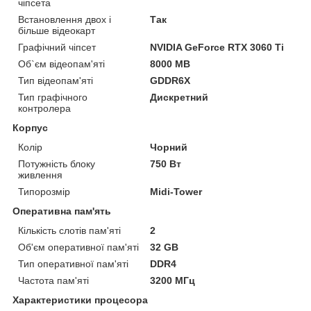
чіпсета
Встановлення двох і
Так
більше відеокарт
Графічний чіпсет
NVIDIA GeForce RTX 3060 Ti
Об`єм відеопам'яті
8000 MB
Тип відеопам'яті
GDDR6X
Тип графічного
Дискретний
контролера
Корпус
Колір
Чорний
Потужність блоку
750 Вт
живлення
Типорозмір
Midi-Tower
Оперативна пам'ять
Кількість слотів пам'яті
2
Об'єм оперативної пам'яті
32 GB
Тип оперативної пам'яті
DDR4
Частота пам'яті
3200 МГц
Характеристики процесора