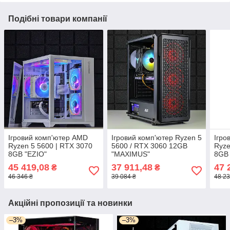
Подібні товари компанії
Ігровий комп'ютер AMD
Ігровий комп'ютер Ryzen 5
Ігро
Ryzen 5 5600 | RTX 3070
5600 / RTX 3060 12GB
Ryze
8GB "EZIO"
"MAXIMUS"
8GB 
45 419,08
37 911,48
47 
₴
₴
46 346 ₴
39 084 ₴
48 23
Акційні пропозиції та новинки
–3%
–3%