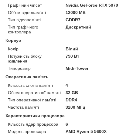
Графічний чіпсет
Nvidia GeForce RTX 5070
Об`єм відеопам'яті
12000 MB
Тип відеопам'яті
GDDR7
Тип графічного
Дискретний
контролера
Корпус
Колір
Білий
Потужність блоку
750 Вт
живлення
Типорозмір
Midi-Tower
Оперативна пам'ять
Кількість слотів пам'яті
4
Об'єм оперативної пам'яті
32 GB
Тип оперативної пам'яті
DDR4
Частота пам'яті
3200 МГц
Характеристики процесора
Кількість ядер процесора
6
Модель процесора
AMD Ryzen 5 5600X