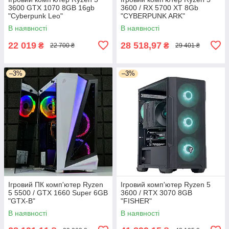
3600 GTX 1070 8GB 16gb
3600 / RX 5700 XT 8Gb
"Cyberpunk Leo"
"CYBERPUNK ARK"
В наявності
В наявності
22 019
28 518,97
₴
₴
22 700 ₴
29 401 ₴
–3%
–3%
Ігровий ПК комп'ютер Ryzen
Ігровий комп'ютер Ryzen 5
5 5500 / GTX 1660 Super 6GB
3600 / RTX 3070 8GB
"GTX-B"
"FISHER"
В наявності
В наявності