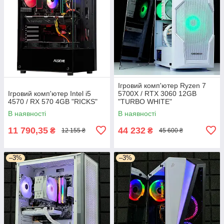
Ігровий комп'ютер Ryzen 7
Ігровий комп'ютер Intel i5
5700X / RTX 3060 12GB
4570 / RX 570 4GB "RICKS"
"TURBO WHITE"
В наявності
В наявності
11 790,35
44 232
₴
₴
12 155 ₴
45 600 ₴
–3%
–3%