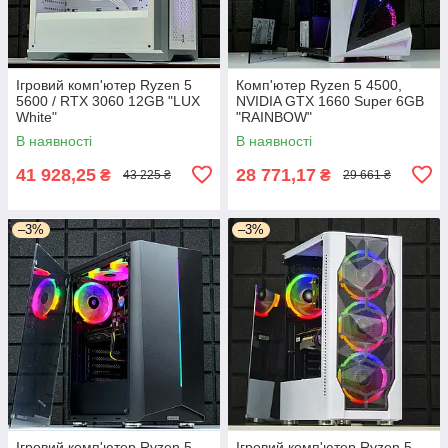
Ігровий комп'ютер Ryzen 5
Комп'ютер Ryzen 5 4500,
5600 / RTX 3060 12GB "LUX
NVIDIA GTX 1660 Super 6GB
White"
"RAINBOW"
В наявності
В наявності
41 928,25
28 771,17
₴
₴
43 225 ₴
29 661 ₴
–3%
–3%
Ігровий комп'ютер Ryzen 5
Ігровий комп'ютер Ryzen 5