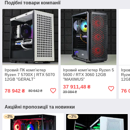
Подібні товари компанії
Ігровий ПК комп'ютер
Ігровий комп'ютер Ryzen 5
Ігро
Ryzen 7 5700X | RTX 5070
5600 / RTX 3060 12GB
Ryze
12GB "GERALT"
"MAXIMUS"
12GB
37 911,48
₴
78 942
76 
₴
80 642 ₴
39 084 ₴
Акційні пропозиції та новинки
–3%
–3%