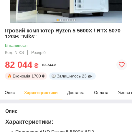
Ігровий комп'ютер Ryzen 5 5600X / RTX 5070
12GB "Niks"
В наявності
Код: NIKS
Роздріб
82 044
₴
83 744 ₴
Економія
1700 ₴
Залишилось
23 дні
Опис
Характеристики
Доставка
Оплата
Умови 
Опис
Характеристики: