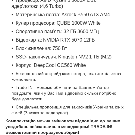
Процесор: AMD Ryzen 5 5600X 6/12
ядер\потоки (4,6 Turbo)
Материнська плата: Asrock B550 ATX AM4
Кулер процесора: QUBE 1000W White
Оперативна пам'ять: 32 ГБ 3600 МГц
Відеокарта: NVIDIA RTX 5070 12ГБ
Блок живлення: 750 Вт
SSD-накопичувач: Kingston NV2 1 ТБ (M.2)
Корпус: DeepCool CC560 White
Безкоштовний апгрейд комп'ютера, платите тільки за
компоненти.
Trade-IN - можемо обміняти на Ваш комп'ютер -
повідомте, який у Вас і ми відповімо скільки потрібно
буде доплатити
Спеціальна пропозиція для захисників України та їхніх
сімей (Знижка та подарунок)
Комплектацію можна змінювати відповідно до ваших
уподобань зв'язавшись з менеджером! TRADE-IN!
Безкоштовний прорахунок збірки!