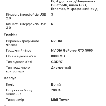
Fi, Аудіо вихід/Навушники,
Bluetooth, micro USB,
Ethernet, Мікрофонний вхід
Кількість інтерфейсів USB
3
2.0
Кількість інтерфейсів USB
6
3.0
Графіка
Виробник графічного
NVIDIA
чіпсета
Графічний чіпсет
NVIDIA GeForce RTX 5060
Об`єм відеопам'яті
8000 MB
Тип відеопам'яті
GDDR7
Тип графічного
Дискретний
контролера
Корпус
Колір
Білий
Потужність блоку
700 Вт
живлення
Типорозмір
Midi-Tower