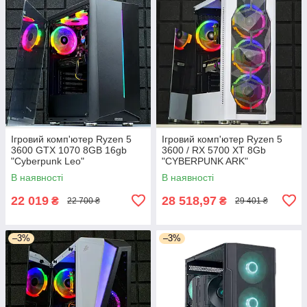
Ігровий комп'ютер Ryzen 5
Ігровий комп'ютер Ryzen 5
3600 GTX 1070 8GB 16gb
3600 / RX 5700 XT 8Gb
"Cyberpunk Leo"
"CYBERPUNK ARK"
В наявності
В наявності
22 019
28 518,97
₴
₴
22 700 ₴
29 401 ₴
–3%
–3%