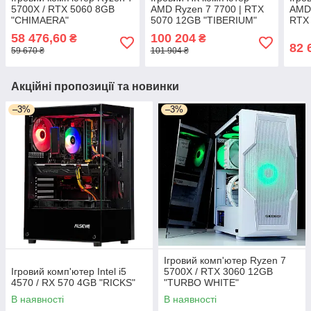
5700X / RTX 5060 8GB
AMD Ryzen 7 7700 | RTX
AMD 
"CHIMAERA"
5070 12GB "TIBERIUM"
RTX 
58 476,60
100 204
₴
₴
82 
59 670 ₴
101 904 ₴
Акційні пропозиції та новинки
–3%
–3%
Ігровий комп'ютер Ryzen 7
Ігровий комп'ютер Intel i5
5700X / RTX 3060 12GB
4570 / RX 570 4GB "RICKS"
"TURBO WHITE"
В наявності
В наявності