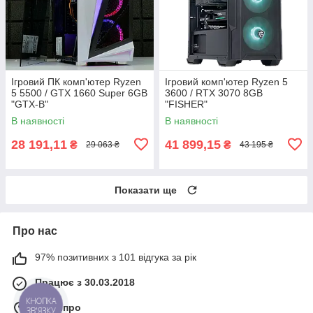
Ігровий ПК комп'ютер Ryzen
Ігровий комп'ютер Ryzen 5
5 5500 / GTX 1660 Super 6GB
3600 / RTX 3070 8GB
"GTX-B"
"FISHER"
В наявності
В наявності
28 191,11
41 899,15
₴
₴
29 063 ₴
43 195 ₴
Показати ще
Про нас
97% позитивних з 101 відгука за рік
Працює з 30.03.2018
КНОПКА
м. Дніпро
ЗВ'ЯЗКУ