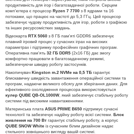
продуктивність для ігор і багатозадачної роботи. Серцем
комп'ютера є процесор
Ryzen 7 7700
з 8 ядрами та 16
потоками, що працює на частоті до 5,3 ГГц. Цей процесор
забезпечує чудову продуктивність для ігор, роботи з графікою
та інших ресурсомістких завдань.
Відеокарта
RTX 5060
з 8 ГБ пам'яті GDDR6 забезпечує
плавний ігровий процес у сучасних іграх на високих
параметрах і підтримку професійних графічних програм.
Оперативна пам'ять
32 ГБ DDR5
(2х16 ГБ) дає змогу
комфортно працювати в багатозадачному режимі,
забезпечуючи швидку роботу застосунків.
Накопичувач
Kingston m.2 NVMe на 0,5 ТБ
гарантує
блискавичну швидкість завантаження операційної системи та
програм, надаючи великого обсягу для зберігання даних. Для
ефективного охолодження процесора використовується
кулер QUBE QB-OL1000W
, який забезпечує стабільну роботу
системи під високими навантаженнями.
Материнська плата
ASUS PRIME B650
підтримує сучасні
технології та забезпечує надійну роботу всієї системи.
Блок
живлення на 700 Вт
гарантує стабільну роботу, а корпус
QUBE SNOW White
із сучасним білим дизайном надає
стильного зовнішнього вигляду вашій системі.