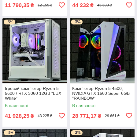
11 790,35
44 232
₴
₴
12 155 ₴
45 600 ₴
–3%
–3%
Ігровий комп'ютер Ryzen 5
Комп'ютер Ryzen 5 4500,
5600 / RTX 3060 12GB "LUX
NVIDIA GTX 1660 Super 6GB
White"
"RAINBOW"
В наявності
В наявності
41 928,25
28 771,17
₴
₴
43 225 ₴
29 661 ₴
–3%
–3%