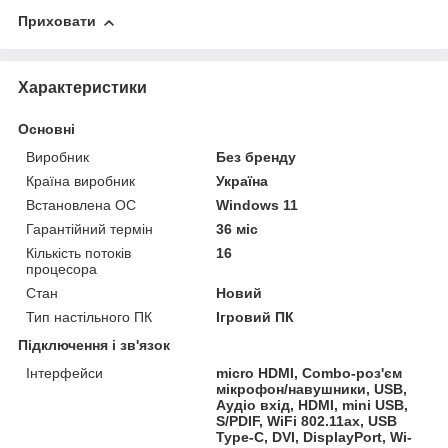
Приховати
Характеристики
Основні
Виробник
Без бренду
Країна виробник
Україна
Встановлена ОС
Windows 11
Гарантійний термін
36 міс
Кількість потоків
16
процесора
Стан
Новий
Тип настільного ПК
Ігровий ПК
Підключення і зв'язок
Інтерфейси
micro HDMI, Combo-роз'єм
мікрофон/навушники, USB,
Аудіо вхід, HDMI, mini USB,
S/PDIF, WiFi 802.11ax, USB
Type-C, DVI, DisplayPort, Wi-