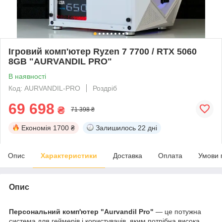
Ігровий комп'ютер Ryzen 7 7700 / RTX 5060
8GB "AURVANDIL PRO"
В наявності
Код: AURVANDIL-PRO
Роздріб
69 698
₴
71 398 ₴
Економія
1700 ₴
Залишилось
22 дні
Опис
Характеристики
Доставка
Оплата
Умови 
Опис
Персональний комп'ютер "Aurvandil Pro"
— це потужна
система для геймерів і користувачів, яким потрібна висока