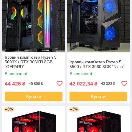
Ігровий комп'ютер Ryzen 5
5600X / RTX 3060TI 8GB
Ігровий комп'ютер Ryzen 5
"GEPARD"
5500 / RTX 3060 8GB "Ninja"
В наявності
В наявності
44 426
42 022,34
₴
₴
45 800 ₴
43 322 ₴
Купити
Купити
–3%
–3%