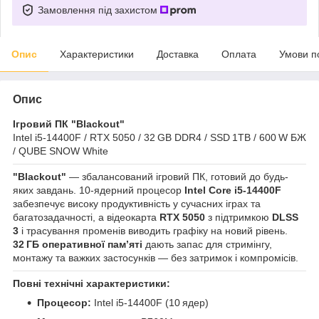
Замовлення під захистом
Опис
Характеристики
Доставка
Оплата
Умови п
Опис
Ігровий ПК "Blackout"
Intel i5‑14400F / RTX 5050 / 32 GB DDR4 / SSD 1TB / 600 W БЖ
/ QUBE SNOW White
"Blackout"
— збалансований ігровий ПК, готовий до будь-
яких завдань. 10‑ядерний процесор
Intel Core i5‑14400F
забезпечує високу продуктивність у сучасних іграх та
багатозадачності, а відеокарта
RTX 5050
з підтримкою
DLSS
3
і трасування променів виводить графіку на новий рівень.
32 ГБ оперативної пам’яті
дають запас для стримінгу,
монтажу та важких застосунків — без затримок і компромісів.
Повні технічні характеристики:
Процесор:
Intel i5‑14400F (10 ядер)