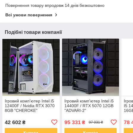
Повернення товару впродовж 14 днів безкоштовно
Всі умови повернення
Подібні товари компанії
Ігровий комп'ютер Intel i5
Ігровий комп'ютер Intel i5
Ігро
12400F / Nvidia RTX 3070
14400F / RTX 5070 12GB
I5 1
8GB "CHEROKE"
"ADVARI-2"
16G
42 602
95 331
78 
₴
₴
97 031 ₴
Купити
Купити