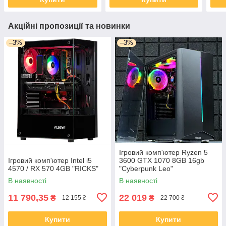
Акційні пропозиції та новинки
–3%
–3%
Ігровий комп'ютер Ryzen 5
Ігровий комп'ютер Intel i5
3600 GTX 1070 8GB 16gb
4570 / RX 570 4GB "RICKS"
"Cyberpunk Leo"
В наявності
В наявності
11 790,35
22 019
₴
₴
12 155 ₴
22 700 ₴
Купити
Купити