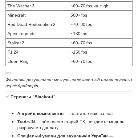
The Witcher 3
~60–70 fps на High
Minecraft
500+ fps
Red Dead Redemption 2
~70–80 fps
Apex Legends
~130 fps
Stalker 2
~60–70 fps
F1 24
~150 fps
Elden Ring
~60–70 fps
Фактичні результати можуть залежати від налаштувань і
версії драйверів.
✅
Переваги "Blackout"
Апгрейд-компонентів
— платите лише за нові
Trade‑IN
— обміняємо старий ПК, повідомте модель
— розрахуємо доплату
Спеціальні умови для захисників України
—