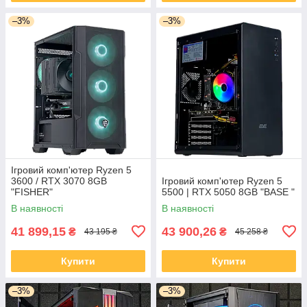
–3%
–3%
Ігровий комп'ютер Ryzen 5
3600 / RTX 3070 8GB
Ігровий комп'ютер Ryzen 5
"FISHER"
5500 | RTX 5050 8GB "BASE "
В наявності
В наявності
41 899,15
43 900,26
₴
₴
43 195 ₴
45 258 ₴
Купити
Купити
–3%
–3%