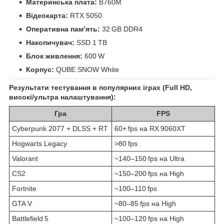
Материнська плата:
B760M
Відеокарта:
RTX 5050
Оперативна пам’ять:
32 GB DDR4
Накопичувач:
SSD 1 TB
Блок живлення:
600 W
Корпус:
QUBE SNOW White
Результати тестування в популярних іграх (Full HD,
високі/ультра налаштування):
Гра
FPS
Cyberpunk 2077 + DLSS + RT
60+ fps на RX 9060XT
Hogwarts Legacy
>80 fps
Valorant
~140–150 fps на Ultra
CS2
~150–200 fps на High
Fortnite
~100–110 fps
GTA V
~80–85 fps на High
Battlefield 5
~100–120 fps на High