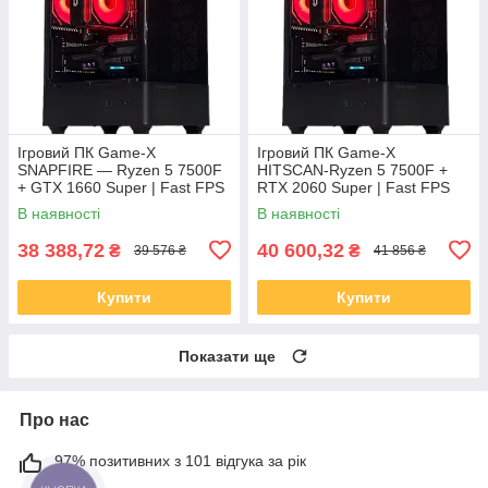
Ігровий ПК Game-X
Ігровий ПК Game-X
SNAPFIRE — Ryzen 5 7500F
HITSCAN-Ryzen 5 7500F +
+ GTX 1660 Super | Fast FPS
RTX 2060 Super | Fast FPS
Build
Build
В наявності
В наявності
38 388,72
40 600,32
₴
₴
39 576 ₴
41 856 ₴
Купити
Купити
Показати ще
Про нас
97% позитивних з 101 відгука за рік