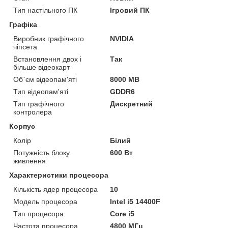
Тип настільного ПК
Ігровий ПК
Графіка
Виробник графічного
NVIDIA
чіпсета
Встановлення двох і
Так
більше відеокарт
Об`єм відеопам'яті
8000 MB
Тип відеопам'яті
GDDR6
Тип графічного
Дискретний
контролера
Корпус
Колір
Білий
Потужність блоку
600 Вт
живлення
Характеристики процесора
Кількість ядер процесора
10
Модель процесора
Intel i5 14400F
Тип процесора
Core i5
Частота процесора
4800 МГц