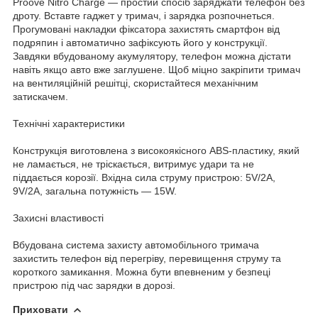
Proove Nitro Charge — простий спосіб заряджати телефон без
дроту. Вставте гаджет у тримач, і зарядка розпочнеться.
Прогумовані накладки фіксатора захистять смартфон від
подряпин і автоматично зафіксують його у конструкції.
Завдяки вбудованому акумулятору, телефон можна дістати
навіть якщо авто вже заглушене. Щоб міцно закріпити тримач
на вентиляційній решітці, скористайтеся механічним
затискачем.
Технічні характеристики
Конструкція виготовлена з високоякісного ABS-пластику, який
не ламається, не тріскається, витримує удари та не
піддається корозії. Вхідна сила струму пристрою: 5V/2A,
9V/2A, загальна потужність — 15W.
Захисні властивості
Вбудована система захисту автомобільного тримача
захистить телефон від перегріву, перевищення струму та
короткого замикання. Можна бути впевненим у безпеці
пристрою під час зарядки в дорозі.
Приховати