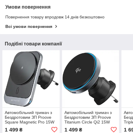
Умови повернення
Повернення товару впродовж 14 днів безкоштовно
Всі умови повернення
Подібні товари компанії
Автомобільний тримач з
Автомобільний тримач з
Авто
Бездротовим ЗП Proove
Бездротовим ЗП Proove
Безд
Square Magnetic Pro 15W
Titanium Circle Qi2 15W
Trip
metal gray
gray
meta
1 499
1 499
1 6
₴
₴