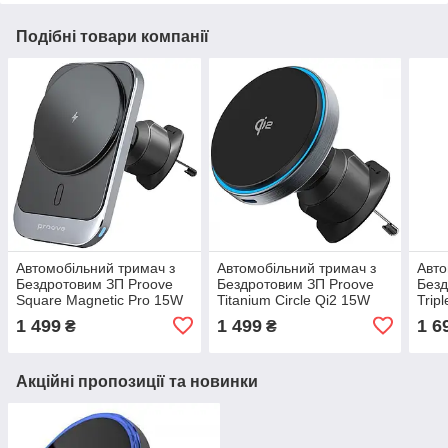
Подібні товари компанії
Автомобільний тримач з
Автомобільний тримач з
Авто
Бездротовим ЗП Proove
Бездротовим ЗП Proove
Безд
Square Magnetic Pro 15W
Titanium Circle Qi2 15W
Trip
metal gray
gray
meta
1 499
1 499
1 6
₴
₴
Акційні пропозиції та новинки