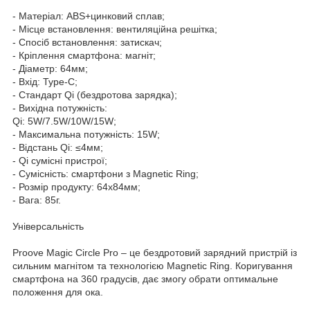
- Матеріал: ABS+цинковий сплав;
- Місце встановлення: вентиляційна решітка;
- Спосіб встановлення: затискач;
- Кріплення смартфона: магніт;
- Діаметр: 64мм;
- Вхід: Type-C;
- Стандарт Qi (бездротова зарядка);
- Вихідна потужність:
Qi: 5W/7.5W/10W/15W;
- Максимальна потужність: 15W;
- Відстань Qi: ≤4мм;
- Qi сумісні пристрої;
- Сумісність: смартфони з Magnetic Ring;
- Розмір продукту: 64х84мм;
- Вага: 85г.
Універсальність
Proove Mаgic Circle Pro – це бездротовий зарядний пристрій із
сильним магнітом та технологією Magnetic Ring. Коригування
смартфона на 360 градусів, дає змогу обрати оптимальне
положення для ока.