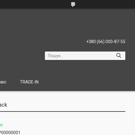
+380 (66) 000-87-55
віс
TRADE-IN
ack
ті
P00000001