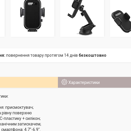
повернення товару протягом 14 днів
безкоштовно
Характеристики
тики:
ня: присмоктувач;
а рівну поверхню
С-пластику + силікон;
ханічним затискачем;
смартфона: 4.7"-6.9".