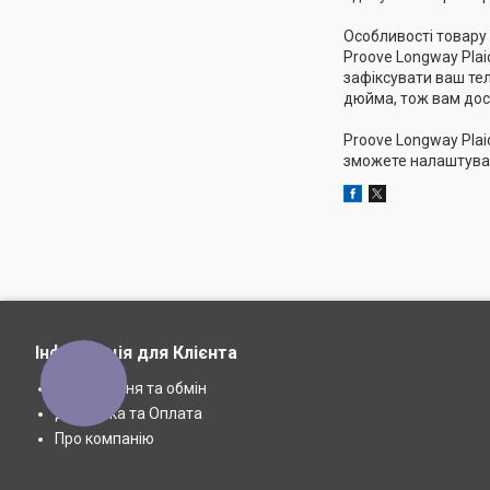
Особливості товару
Proove Longway Plai
зафіксувати ваш тел
дюйма, тож вам дос
Proove Longway Plai
зможете налаштуват
Інформація для Клієнта
КНОПКА
Повернення та обмін
ЗВ'ЯЗКУ
Доставка та Оплата
Про компанію