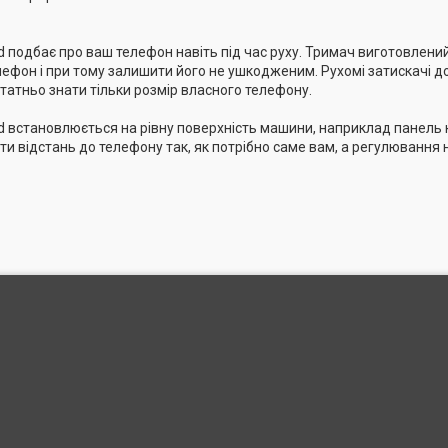
d подбає про ваш телефон навіть під час руху. Тримач виготовлени
ефон і при тому залишити його не ушкодженим. Рухомі затискачі д
татньо знати тільки розмір власного телефону.
d встановлюється на рівну поверхність машини, наприклад панель 
и відстань до телефону так, як потрібно саме вам, а регулювання