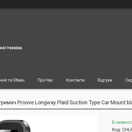
ої техніки.
ння та Обмін
Про Нас
Контакти
Відгуки
Сер
римач Proove Longway Plaid Suction Type Car Mount bl
В наявнос
Код:
CHL