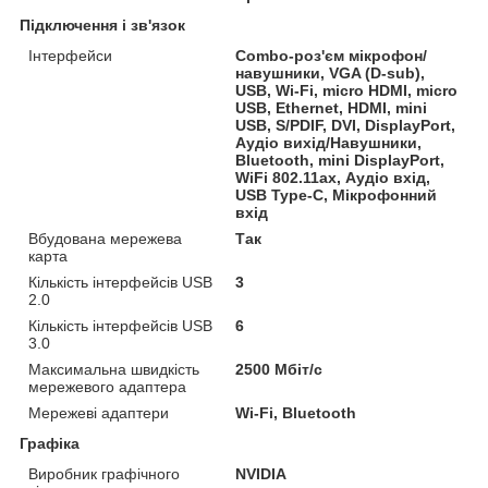
Підключення і зв'язок
Інтерфейси
Combo-роз'єм мікрофон/
навушники, VGA (D-sub),
USB, Wi-Fi, micro HDMI, micro
USB, Ethernet, HDMI, mini
USB, S/PDIF, DVI, DisplayPort,
Аудіо вихід/Навушники,
Bluetooth, mini DisplayPort,
WiFi 802.11ax, Аудіо вхід,
USB Type-C, Мікрофонний
вхід
Вбудована мережева
Так
карта
Кількість інтерфейсів USB
3
2.0
Кількість інтерфейсів USB
6
3.0
Максимальна швидкість
2500 Мбіт/c
мережевого адаптера
Мережеві адаптери
Wi-Fi, Bluetooth
Графіка
Виробник графічного
NVIDIA