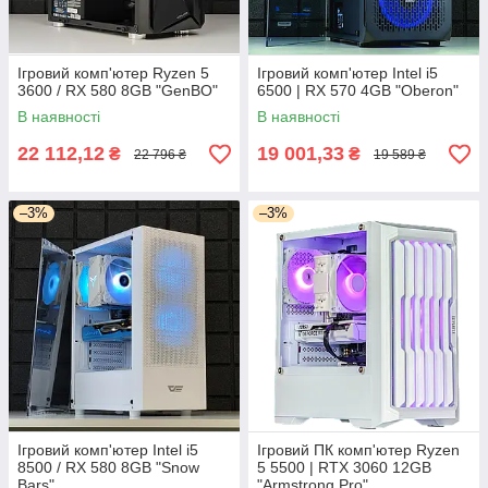
Ігровий комп'ютер Ryzen 5
Ігровий комп'ютер Intel i5
3600 / RX 580 8GB "GenBO"
6500 | RX 570 4GB "Oberon"
В наявності
В наявності
22 112,12
19 001,33
₴
₴
22 796 ₴
19 589 ₴
–3%
–3%
Ігровий комп'ютер Intel i5
Ігровий ПК комп'ютер Ryzen
8500 / RX 580 8GB "Snow
5 5500 | RTX 3060 12GB
Bars"
"Armstrong Pro"