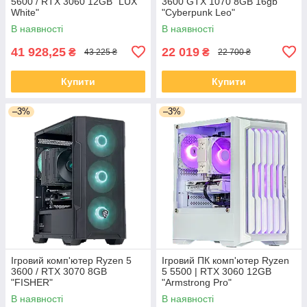
5600 / RTX 3060 12GB "LUX
3600 GTX 1070 8GB 16gb
White"
"Cyberpunk Leo"
В наявності
В наявності
41 928,25
22 019
₴
₴
43 225 ₴
22 700 ₴
Купити
Купити
–3%
–3%
Ігровий комп'ютер Ryzen 5
Ігровий ПК комп'ютер Ryzen
3600 / RTX 3070 8GB
5 5500 | RTX 3060 12GB
"FISHER"
"Armstrong Pro"
В наявності
В наявності