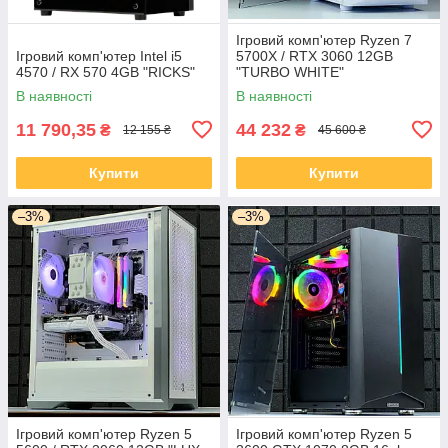
Ігровий комп'ютер Ryzen 7
Ігровий комп'ютер Intel i5
5700X / RTX 3060 12GB
4570 / RX 570 4GB "RICKS"
"TURBO WHITE"
В наявності
В наявності
11 790,35
44 232
₴
₴
12 155 ₴
45 600 ₴
Купити
Купити
–3%
–3%
Ігровий комп'ютер Ryzen 5
Ігровий комп'ютер Ryzen 5