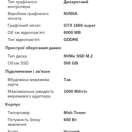
Тип графічного
Дискретний
контролера
Виробник графічного
NVIDIA
чіпсета
Графічний чіпсет
GTX 1660 super
Об`єм відеопам'яті
6000 MB
Тип відеопам'яті
GDDR6
Пристрої зберігання даних
Тип диска
NVMe SSD M.2
Об'єм SSD
500 GB
Підключення і зв'язок
Вбудована мережева
Так
карта
Максимальна швидкість
1000 Мбіт/с
мережевого адаптера
Корпус
Типорозмір
Midi-Tower
Потужність блоку
600 Вт
живлення
Колір
Чорний