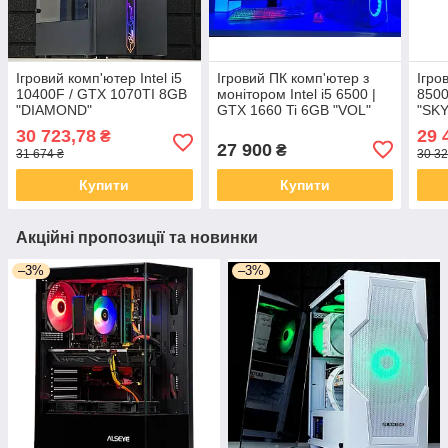
Ігровий комп'ютер Intel i5
Ігровий ПК комп'ютер з
Ігро
10400F / GTX 1070TI 8GB
монітором Intel i5 6500 |
8500
"DIAMOND"
GTX 1660 Ti 6GB "VOL"
"SKY
30 723,78
29 
₴
27 900
₴
31 674 ₴
30 32
Купити
Купити
Акційні пропозиції та новинки
–3%
–3%