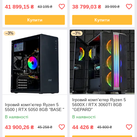
41 899,15
38 799,03
₴
₴
43 195 ₴
39 999 ₴
Купити
Купити
–3%
–3%
Ігровий комп'ютер Ryzen 5
Ігровий комп'ютер Ryzen 5
5600X / RTX 3060TI 8GB
5500 | RTX 5050 8GB "BASE "
"GEPARD"
В наявності
В наявності
43 900,26
44 426
₴
₴
45 258 ₴
45 800 ₴