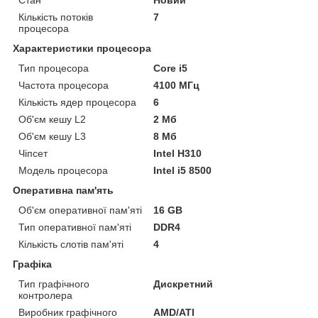
Кількість потоків
7
процесора
Характеристики процесора
Тип процесора
Core i5
Частота процесора
4100 МГц
Кількість ядер процесора
6
Об'єм кешу L2
2 Мб
Об'єм кешу L3
8 Мб
Чіпсет
Intel H310
Модель процесора
Intel i5 8500
Оперативна пам'ять
Об'єм оперативної пам'яті
16 GB
Тип оперативної пам'яті
DDR4
Кількість слотів пам'яті
4
Графіка
Тип графічного
Дискретний
контролера
Виробник графічного
AMD/ATI