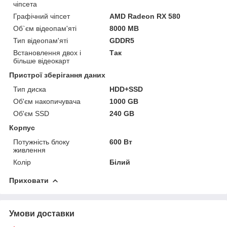
чіпсета
Графічний чіпсет
AMD Radeon RX 580
Об`єм відеопам'яті
8000 MB
Тип відеопам'яті
GDDR5
Встановлення двох і
Так
більше відеокарт
Пристрої зберігання даних
Тип диска
HDD+SSD
Об'єм накопичувача
1000 GB
Об'єм SSD
240 GB
Корпус
Потужність блоку
600 Вт
живлення
Колір
Білий
Приховати
Умови доставки