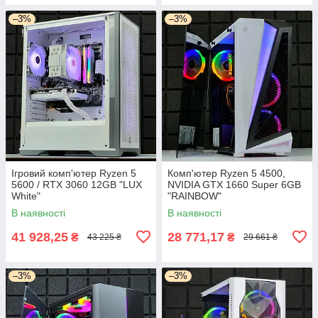
–3%
–3%
Ігровий комп'ютер Ryzen 5
Комп'ютер Ryzen 5 4500,
5600 / RTX 3060 12GB "LUX
NVIDIA GTX 1660 Super 6GB
White"
"RAINBOW"
В наявності
В наявності
41 928,25
28 771,17
₴
₴
43 225 ₴
29 661 ₴
–3%
–3%