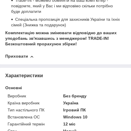
Trade-IN - можемо обміняти на Ваш комп'ютер -
повідомте, який у Вас і ми відповімо скільки потрібно
буде доплатити
Спеціальна пропозиція для захисників України та їхніх
сімей (Знижка та подарунок)
Комплектацію можна змінювати відповідно до ваших
уподобань зв'язавшись з менеджером! TRADE-IN!
Безкоштовний прорахунок збірки!
Приховати
Характеристики
Основні
Виробник
Без бренду
Країна виробник
Україна
Тип настільного ПК
Ігровий ПК
Встановлена ОС
Windows 10
Гарантійний термін
12 міс
Стан
Новий