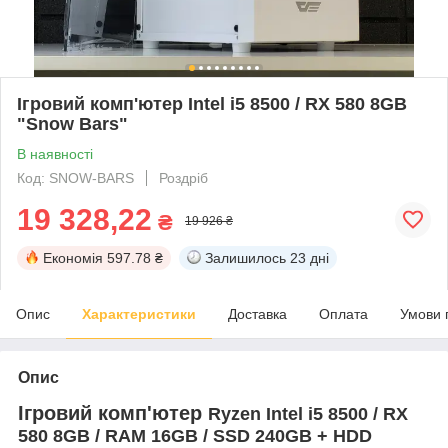
Ігровий комп'ютер Intel i5 8500 / RX 580 8GB
"Snow Bars"
В наявності
Код: SNOW-BARS
Роздріб
19 328,22
₴
19 926 ₴
Економія
597.78 ₴
Залишилось
23 дні
Опис
Характеристики
Доставка
Оплата
Умови 
Опис
Ігровий комп'ютер
Ryzen Intel i5 8500 / RX
580 8GB / RAM 16GB / SSD 240GB + HDD