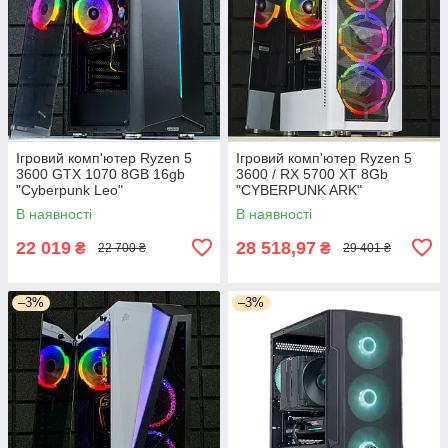
Ігровий комп'ютер Ryzen 5
Ігровий комп'ютер Ryzen 5
3600 GTX 1070 8GB 16gb
3600 / RX 5700 XT 8Gb
"Cyberpunk Leo"
"CYBERPUNK ARK"
В наявності
В наявності
22 019
28 518,97
₴
₴
22 700 ₴
29 401 ₴
–3%
–3%