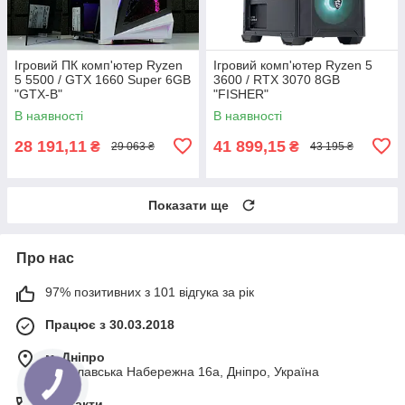
Ігровий ПК комп'ютер Ryzen
Ігровий комп'ютер Ryzen 5
5 5500 / GTX 1660 Super 6GB
3600 / RTX 3070 8GB
"GTX-B"
"FISHER"
В наявності
В наявності
28 191,11
41 899,15
₴
₴
29 063 ₴
43 195 ₴
Показати ще
Про нас
97% позитивних з 101 відгука за рік
Працює з 30.03.2018
м. Дніпро
Січеславська Набережна 16а, Дніпро, Україна
Контакти