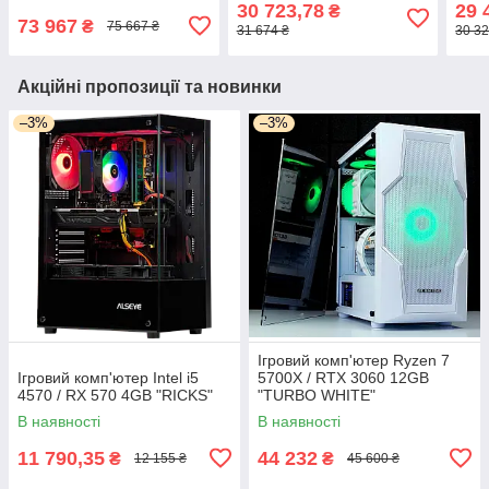
30 723,78
29 
₴
73 967
₴
75 667 ₴
31 674 ₴
30 32
Акційні пропозиції та новинки
–3%
–3%
Ігровий комп'ютер Ryzen 7
Ігровий комп'ютер Intel i5
5700X / RTX 3060 12GB
4570 / RX 570 4GB "RICKS"
"TURBO WHITE"
В наявності
В наявності
11 790,35
44 232
₴
₴
12 155 ₴
45 600 ₴